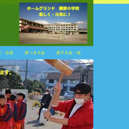
夏・合宿
餅つき大会
親子大会・他