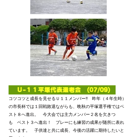
コツコツと成長を見せるＵ１１メンバー‼ 昨年（４年生時）
の市長杯では１回戦敗退ながらも、晩秋の平塚選手権ではベ
スト８へ進出。 今大会では主力メンバー２名を欠きつゝ
も ベスト３へ進出！ プレーにも練習の成果が随所に表れ
ています。 子供達と共に成長、今後の活躍に期待したいと