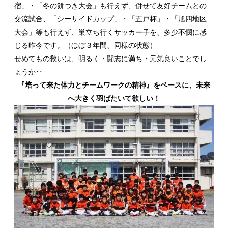
宿」・「冬の餅つき大会」も行えず、併せて友好チームとの
交流試合、「シーサイドカップ」・「五戸杯」・「旭四地区
大会」等も行えず、巣立ち行くサッカー子を、多少不憫に感
じる昨今です。（ほぼ３年間、同様の状態）
せめてもの救いは、明るく・闘志に満ち・元気良いことでし
ょうか‥
『培って来た体力とチームワークの精神』をベースに、未来
へ大きく羽ばたいて欲しい！