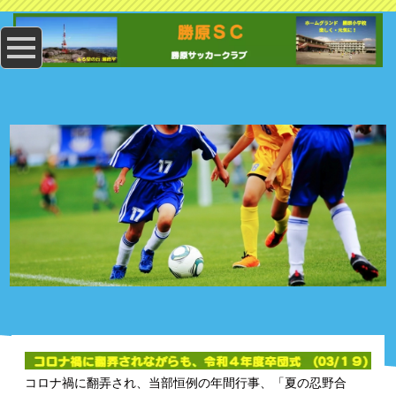
コロナ禍に翻弄され、当部恒例の年間行事、「夏の忍野合